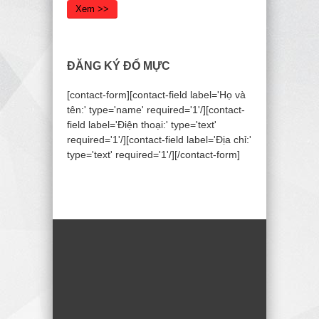
Xem >>
ĐĂNG KÝ ĐỔ MỰC
[contact-form][contact-field label='Họ và
tên:' type='name' required='1'/][contact-
field label='Điện thoại:' type='text'
required='1'/][contact-field label='Địa chỉ:'
type='text' required='1'/][/contact-form]