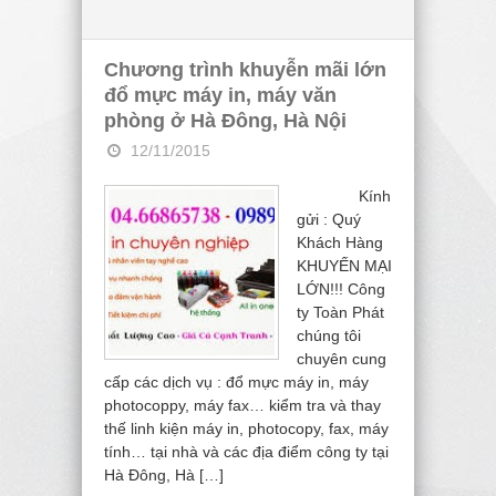
Chương trình khuyễn mãi lớn
đổ mực máy in, máy văn
phòng ở Hà Đông, Hà Nội
12/11/2015
Kính
gửi : Quý
Khách Hàng
KHUYẾN MẠI
LỚN!!! Công
ty Toàn Phát
chúng tôi
chuyên cung
cấp các dịch vụ : đổ mực máy in, máy
photocoppy, máy fax… kiểm tra và thay
thế linh kiện máy in, photocopy, fax, máy
tính… tại nhà và các địa điểm công ty tại
Hà Đông, Hà […]